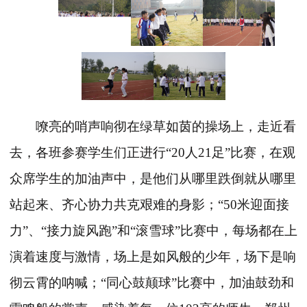
全体运动员郑重宣誓，他们一定遵守纪律，尊
判，尊重对手，正确对待比赛，做到胜不骄，
馁，赛出水平，赛出风格。之后，学校负责人
忠宣布郑州市第
103高第一届秋季运动会正式
幕，政教处负责人李恒新宣读运动会纪律要求
请运动员有序退场准备比赛，检录员快速就位