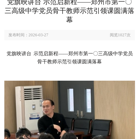
党旗映讲台 示范启新程——郑州市第
三高级中学党员骨干教师示范引领课圆
幕
发布时间：2026-03-27
阅览102
党旗映讲台
示范启新程
——
郑州市第一〇三高级中学
骨干教师示范引领课圆满落幕