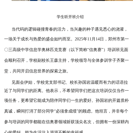
学生听开班介绍
当代码的逻辑碰撞青春的活力，当兴趣的种子遇见悉心的浇
一场关于成长与热爱的盛会如约而至。
2025
年
11
月
14
日
，
郑州
〇三高级中学
信息学奥林匹克竞赛（以下简称
“信奥赛”）培训
会顺利召开，
学校副校长
王
森
主持，
学校领导
与全体参训学子