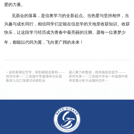
胡艳晓
是
郑州
103
高
信息技术教研组组长
，
本科就读于河南
大学，攻读计算机科学与技术专业，系统掌握了编程、数据结
法等核心理论知识
，
硕士就读于郑州大学，深造计算机技术专
一步强化了工程实践与问题解决能力。
吴晓斐本科毕业于河南
育技术学专业，系统学习了
C
语言、计算机网络等核心课程；研
毕业于
首都师范大学现代教育技术
专业
，
发展了开源硬件方向
步拓展了信息技术教学的实践维度与创新视野。张昱祺
本科毕
南大学，研究生毕业于东北师范大学。
他
在程序调试与竞赛技
方面颇有心得，在教学中，他善于精准发现学生的问题所在，
对一针对性指导帮助学生突破瓶颈，用自身经历为学生传递坚
爱的力量。
见面会的落幕，是信奥学习的全新起点。当热爱与坚持相伴
兴趣与成长同行，相信同学们定能在信息学的天地里收获知识