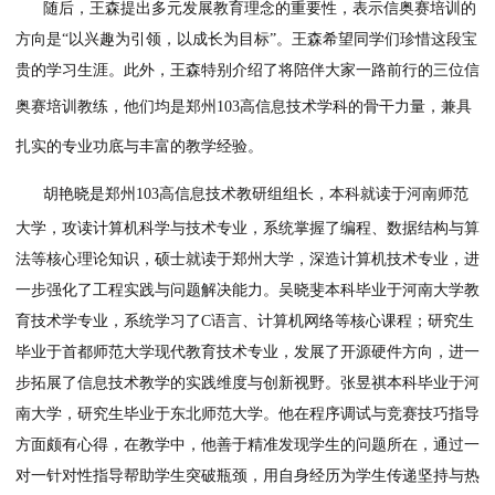
难题的喜悦、与伙伴探讨的热忱，这些因热爱而生的体验，都
你们人生中珍贵的财富。”
孙国岩
还分享了他深耕教育多年的理念：
“学习从来不是学
唯一任务，分数也不是衡量成长的唯一标尺。”他
表示
，对学校
言，学生取得优异成绩固然重要，但培养全面发展、内心丰盈
子，才是教育的终极目标。正是基于这样的教育初心，学校积
多元发展平台，不仅成立了各类兴趣社团，更全力促成了此次
培训班的落地，只为给同学们的兴趣找到生根发芽的土壤。
随后，王
森提出
多元发展教育理念的重要性，表示信奥赛培
方向
是
“以兴趣为引领，以成长为目标”。王
森
希望同学们珍惜
贵的学习生涯。
此外，
王
森
特别介绍了将陪伴大家一路前行的
奥赛培训教练，他们均是
郑州
103
高
信息技术学科的骨干力量，
扎实的专业功底与丰富的教学经验。