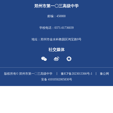
快乐，让这段学习经历成为青春中最亮丽的注脚。愿每一位逐
年，都能以代码为翼，飞向更广阔的未来！
< 金秋展课绽芳华，表彰赋能启新程——
凝心聚力析数据，精准施策促提升 
郑州市第一〇三高级中学圆满举办应届
郑州市第一〇三高级中学高一年级
教师入伍汇报课活动表彰会​
考质量分析大会顺利召开 >
郑州市第一〇三高级中学