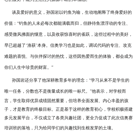
堂，共同开启信息世界的探索之旅。
见面会伊始，学校党支部书记、校长孙国岩温暖而有力的话
近了与同学们的距离。
他表示，
不希望
同学们
把这次培训仅仅
项任务，更希望它能成为陪伴
同学们
一生的爱好。
孙国岩
的开
真诚，瞬间打消了部分同学
“必须拿成绩”的顾虑。他坦言，并
参与培训的同学都能在信奥赛领域斩获顶尖名次，但拥有一份
心的爱好，能为生活注入源源不断的幸福感。
谈及爱好的意义，
孙国岩
以钓鱼为喻，生动地阐释了终身爱
价值：
“钓鱼的人未必每次都能满载而归，但静待鱼漂浮动的专
感受微风拂面的惬意，以及收获惊喜时的雀跃，这些过程中的
早已超越了‘渔获’本身。信奥学习也是如此，调试代码的专注、