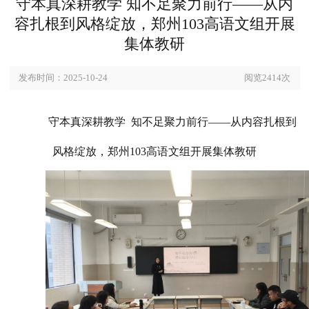
守本真深耕教学 知不足聚力前行——
容扎根到风格绽放，郑州103高语文组
集体教研
发布时间：2025-10-24
阅览241
守本真深耕教学
知不足聚力前行
——从内容扎
风格绽放，郑州103高语文组开展集体教研