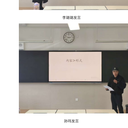
李璐璐发言