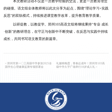
文课，必须是“内容大于形式”，坚决摒弃形式主义，语文教
归本真，注重内容而非形式。第二，好的语文课，背后站着
位“读写不息”的语文老师，通过持续的阅读、思考与写作，
我提升与课堂突破。第三，好的语文课，往往带有教师鲜明
风格，他倡导每位教师都应“做独一无二的自己”，让语文课
现“百花齐放”的生动局面。
最后，多位青年教师结合自己的教学实践，分享了参与本
研的深刻感悟，展现了青年教师积极向上的精神风貌和追求专
的坚定决心。
本次教研活动不仅是一次教学经验的交流，更是一次教育
的碰撞。语文组全体教师将以此次分享为起点，围绕
“理论学习
反思”的双轨模式，持续推进课堂教学改革，提升教育教学质量
以研促教，以教促学。
郑州
103高
语文组将继续秉持
“专业
·创新”的教研理念，在守正与创新中不断突破，在反思与实践