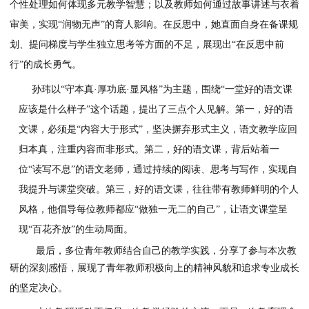
用“轮流主持、主题发言”的新形式，激发每位教师的专业潜能
从“被动参与”到“主动成长”的转变，从而持续推动语文教学质
体提升。
在听课评议分享环节，李璐璐以
“知不足而奋进，望山远
行”为题，结合听课实例，从四个方面分享了收获：孙玮的示范
如何以音乐与声音营造情境，开启学生的情感投入；教师的文
如何信手拈来，为学生带来艺术享受与审美启蒙；不同教师对
个性处理如何体现多元教学智慧；以及教师如何通过故事讲述
审美，实现“润物无声”的育人影响。在反思中，她直面自身在
划、提问梯度与学生独立思考等方面的不足，展现出“在反思中
行”的成长勇气。
孙玮以
“守本真·厚功底·显风格”为主题，围绕“一堂好的语
应该是什么样子”这个话题，提出了三点个人见解。第一，好