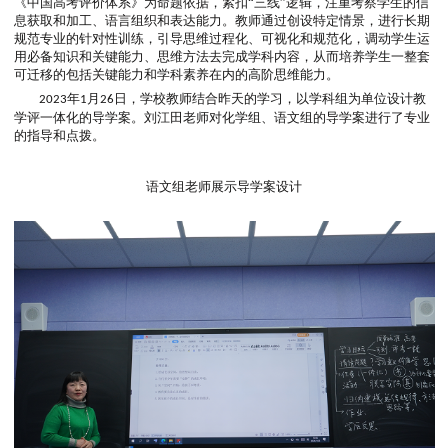
简课堂内容，在学案的基础上引导学生带着自己感兴趣的问题进行
并展开新的思考生成新的问题，最大化的发挥学生的课堂参与性。
学定教，按照学生的接受情况合理调整讲授时间，组织学生自主开
写、做、说、听、评、辩、疑等学习环节，并运用写字板等工具将
动可视化。
刘江田老师运用《中国高考报告》介绍高考的四个导向，即价值
领，素养导向，能力为重，知识为基。刘老师详细解读了课程意义
堂意义上的教学评一体化的双重意蕴，指出高考试题是以《课程标
《中国高考评价体系》为命题依据，紧扣
“三线”逻辑，注重考察学
息获取和加工、语言组织和表达能力。教师通过创设特定情景，进
规范专业的针对性训练，引导思维过程化、可视化和规范化，调动
用必备知识和关键能力、思维方法去完成学科内容，从而培养学生
可迁移的包括关键能力和学科素养在内的高阶思维能力。
年
月
日，学校教师结合昨天的学习，以学科组为单位设
2023
1
26
学评一体化的导学案。刘江田老师对化学组、语文组的导学案进行
的指导和点拨。
语文组老师展示导学案设计