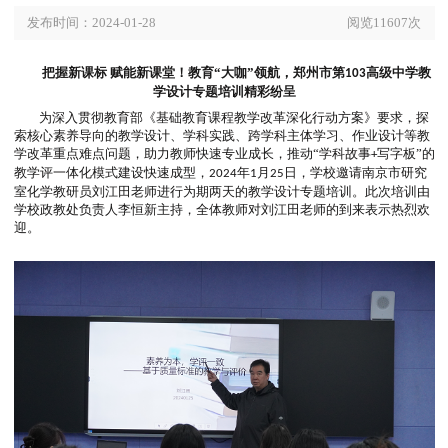
训精彩纷呈
发布时间：2024-01-28
阅览1160
把握新课标
赋能新课堂！教育
“大咖”领航，郑州市第
高级
103
学设计专题培训精彩纷呈
为深入贯彻教育部《基础教育课程教学改革深化行动方案》要求
索核心素养导向的教学设计、学科实践、跨学科主体学习、作业设
学改革重点难点问题，助力教师快速专业成长，推动
“学科故事
写字
+
教学评一体化模式建设快速成型，
年
月
日，学校邀请南京市
2024
1
25
室化学教研员刘江田老师进行为期两天的教学设计专题培训。此次
学校政教处负责人李恒新主持，全体教师对刘江田老师的到来表示
迎。