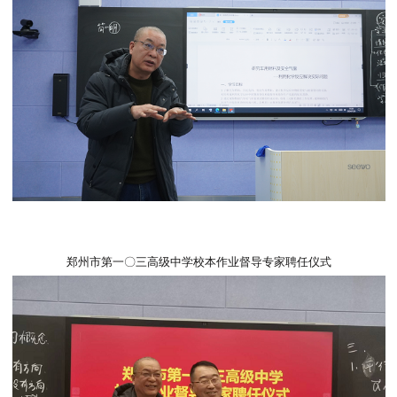
冯瑞先教研员点评