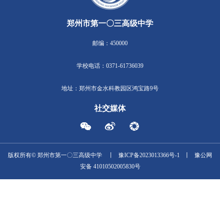
本次培训启发各位教师不忘初心，教书育人，在教学设计、学案
过程中要注重思维结构化、情景化、素养化、观念化、规范化、探
做到精准把握课标和学情、真实评价、创新理念。在备课环节要深
课标和高考两大导向，认真解读课程标准和质量标准，研究高考试
免以讲代学、学评不一、互动失衡等问题，真正落实学生在课堂中
看、读、写、说、做、思等，实现传道授业解惑的高效课堂。
< “智”理班集体 “慧”做班主任 ——郑州市第
新学期，新赋能：郑州市第一〇
一〇三高级中学班主任例会侧记
级中学开展教师培训活动 >