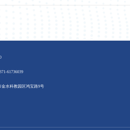
450000
话：0371-61736039
：郑州市金水科教园区鸿宝路9号