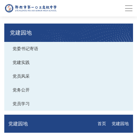
党建园地
党委书记寄语
党建实践
党员风采
党务公开
党员学习